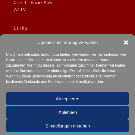
Click-TT Bezirk Köln
WTTV
Links
DTTB
Cookie-Zustimmung verwalten
myTischtennis
Rollstuhltischtennis
Um dir ein optimales Erlebnis zu bieten, verwenden wir Technologien wie
Cookies, um Geräteinformationen zu speichern und/oder darauf
zuzugreifen. Wenn du diesen Technologien zustimmst, können wir Daten
Datenschutz
wie das Surfverhalten oder eindeutige IDs auf dieser Website verarbeiten.
Wenn du deine Zustimmung nicht erteilst oder zurückziehst, können
Impressum
bestimmte Merkmale und Funktionen beeinträchtigt werden.
cookie-richtlinie-eu
Akzeptieren
Login
Ablehnen
Einstellungen ansehen